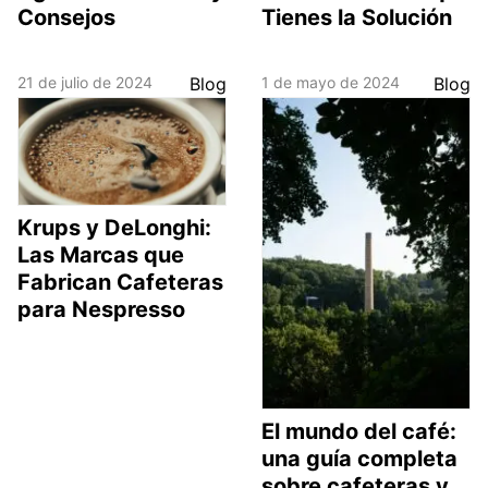
Consejos
Tienes la Solución
21 de julio de 2024
Blog
1 de mayo de 2024
Blog
Krups y DeLonghi:
Las Marcas que
Fabrican Cafeteras
para Nespresso
El mundo del café:
una guía completa
sobre cafeteras y