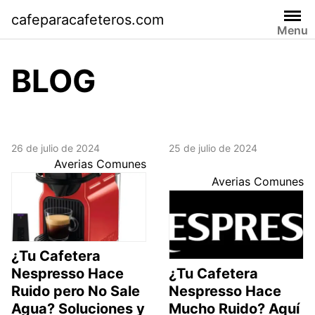
Skip
cafeparacafeteros.com
to
Menu
content
BLOG
26 de julio de 2024
25 de julio de 2024
Averias Comunes
Averias Comunes
¿Tu Cafetera
Nespresso Hace
¿Tu Cafetera
Ruido pero No Sale
Nespresso Hace
Agua? Soluciones y
Mucho Ruido? Aquí